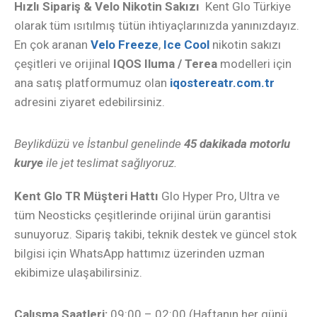
Hızlı Sipariş & Velo Nikotin Sakızı
Kent Glo Türkiye
olarak tüm ısıtılmış tütün ihtiyaçlarınızda yanınızdayız.
En çok aranan
Velo Freeze
,
Ice Cool
nikotin sakızı
çeşitleri ve orijinal
IQOS Iluma / Terea
modelleri için
ana satış platformumuz olan
iqostereatr.com.tr
adresini ziyaret edebilirsiniz.
Beylikdüzü ve İstanbul genelinde
45 dakikada motorlu
kurye
ile jet teslimat sağlıyoruz.
Kent Glo TR Müşteri Hattı
Glo Hyper Pro, Ultra ve
tüm Neosticks çeşitlerinde orijinal ürün garantisi
sunuyoruz. Sipariş takibi, teknik destek ve güncel stok
bilgisi için WhatsApp hattımız üzerinden uzman
ekibimize ulaşabilirsiniz.
Çalışma Saatleri:
09:00 – 02:00 (Haftanın her günü