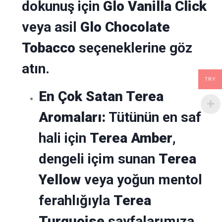
dokunuş için
Glo Vanilla Click
veya asil
Glo Chocolate
Tobacco
seçeneklerine göz
atın.
TRY
En Çok Satan Terea
Aromaları
:
Tütünün en saf
hali için
Terea Amber
,
dengeli içim sunan
Terea
Yellow
veya yoğun mentol
ferahlığıyla
Terea
Turquoise
sayfalarımıza