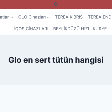
atlar
GLO Cihazları
TEREA KIBRIS
TEREA END
İQOS CİHAZLARI
BEYLİKDÜZÜ HIZLI KURYE
Glo en sert tütün hangisi