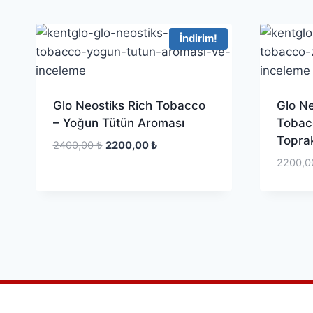
İndirim!
Glo Neostiks Rich Tobacco
Glo Ne
– Yoğun Tütün Aroması
Tobac
Toprak
2400,00
₺
2200,00
₺
2200,