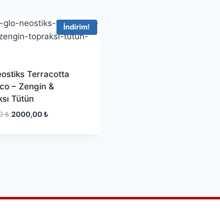
İndirim!
ostiks Terracotta
co – Zengin &
sı Tütün
00
₺
2000,00
₺